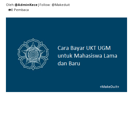
Oleh:
@AdminKece
|Follow: @Makeduit
0
Pembaca