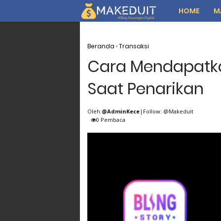
HOME
M
Beranda
›
Transaksi
Cara Mendapatka
Saat Penarikan
Oleh:
@AdminKece
|Follow: @Makeduit
0
Pembaca