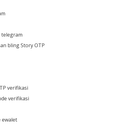
ram
 telegram
ian bling Story OTP
P verifikasi
e verifikasi
 ewalet