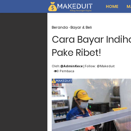
HOME
M
Beranda
›
Bayar & Beli
Cara Bayar Indih
Pake Ribet!
Oleh:
@AdminKece
|Follow: @Makeduit
0
Pembaca