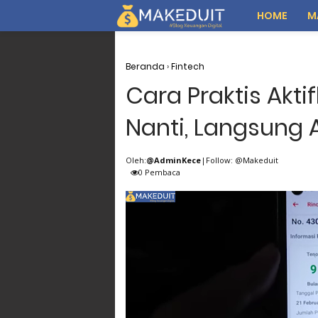
HOME
M
Beranda
›
Fintech
Cara Praktis Akt
Nanti, Langsung 
Oleh:
@AdminKece
|Follow: @Makeduit
0
Pembaca