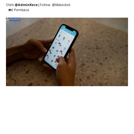
Oleh:
@AdminKece
|Follow: @Makeduit
0
Pembaca