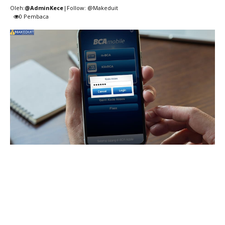
Oleh:
@AdminKece
|Follow: @Makeduit
0
Pembaca