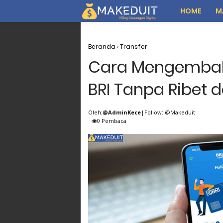
HOME
M
Beranda
›
Transfer
Cara Mengembali
BRI Tanpa Ribet d
Oleh:
@AdminKece
|Follow: @Makeduit
0
Pembaca