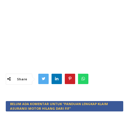
Share
BELUM ADA KOMENTAR UNTUK "PANDUAN LENGKAP KLAIM
ASURANSI MOTOR HILANG DARI FIF"