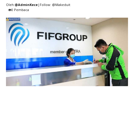
Oleh:
@AdminKece
|Follow: @Makeduit
0
Pembaca