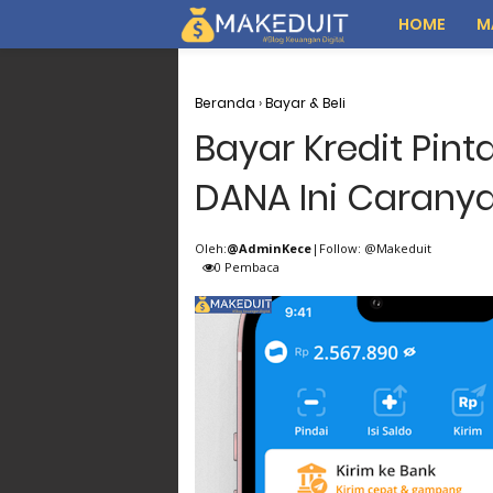
HOME
M
Beranda
›
Bayar & Beli
Bayar Kredit Pint
DANA Ini Carany
Oleh:
@AdminKece
|Follow: @Makeduit
0
Pembaca