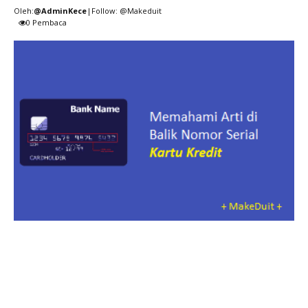
Oleh:
@AdminKece
|Follow: @Makeduit
0
Pembaca