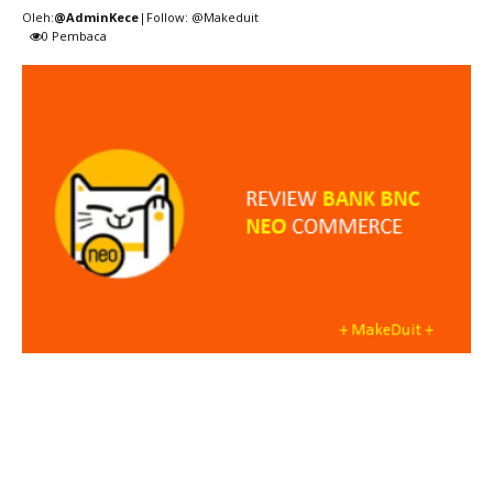
Oleh:
@AdminKece
|Follow: @Makeduit
0
Pembaca