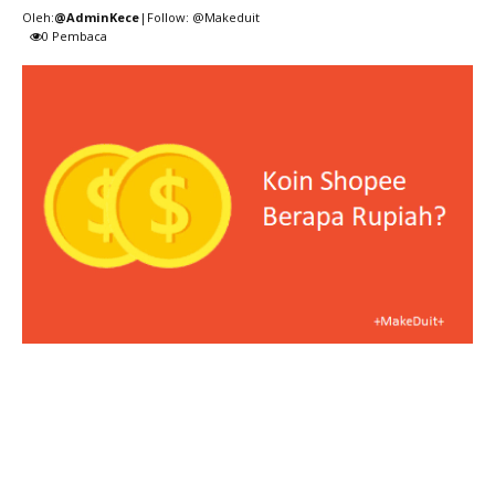
Oleh:
@AdminKece
|Follow: @Makeduit
0
Pembaca