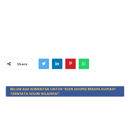
Share
BELUM ADA KOMENTAR UNTUK "KOIN SHOPEE BERAPA RUPIAH?
TERNYATA SEGINI NILAINYA!"