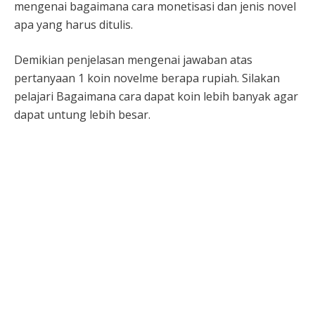
mengenai bagaimana cara monetisasi dan jenis novel
apa yang harus ditulis.
Demikian penjelasan mengenai jawaban atas
pertanyaan 1 koin novelme berapa rupiah. Silakan
pelajari Bagaimana cara dapat koin lebih banyak agar
dapat untung lebih besar.