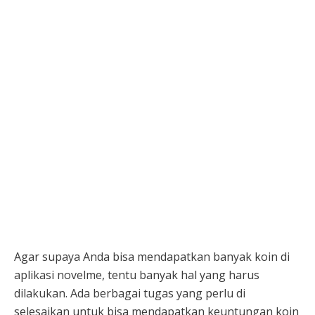
Agar supaya Anda bisa mendapatkan banyak koin di
aplikasi novelme, tentu banyak hal yang harus
dilakukan. Ada berbagai tugas yang perlu di
selesaikan untuk bisa mendapatkan keuntungan koin