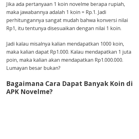
Jika ada pertanyaan 1 koin novelme berapa rupiah,
maka jawabannya adalah 1 koin = Rp.1. Jadi
perhitungannya sangat mudah bahwa konversi nilai
Rp1, itu tentunya disesuaikan dengan nilai 1 koin.
Jadi kalau misalnya kalian mendapatkan 1000 koin,
maka kalian dapat Rp1.000. Kalau mendapatkan 1 juta
poin, maka kalian akan mendapatkan Rp1.000.000.
Lumayan besar bukan?
Bagaimana Cara Dapat Banyak Koin di
APK Novelme?