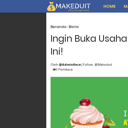
HOME
M
Beranda
›
Bisnis
Ingin Buka Usaha
Ini!
Oleh:
@AdminKece
|Follow: @Makeduit
0
Pembaca