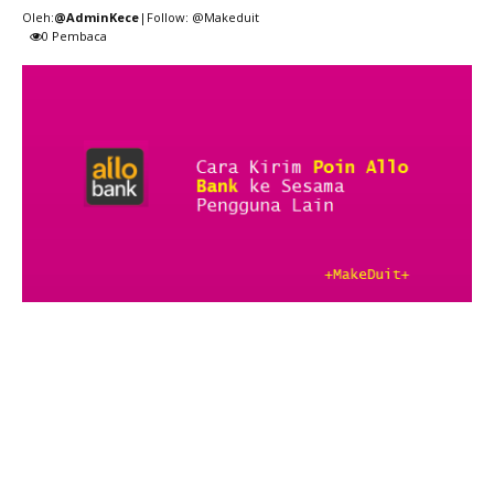
Oleh:
@AdminKece
|Follow: @Makeduit
0
Pembaca