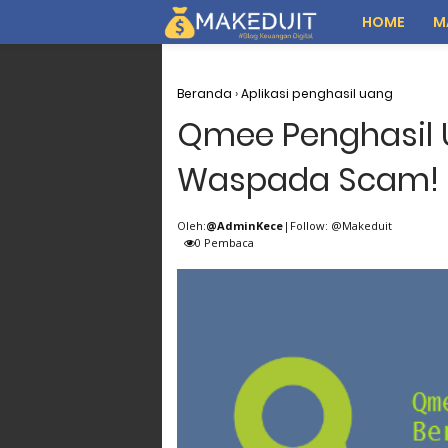
HOME
M
Beranda
›
Aplikasi penghasil uang
Qmee Penghasil U
Waspada Scam!
Oleh:
@AdminKece
|Follow: @Makeduit
0
Pembaca