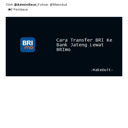
Oleh:
@AdminKece
|Follow: @Makeduit
0
Pembaca