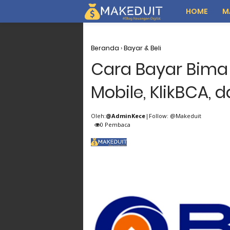
HOME
M
Beranda
›
Bayar & Beli
Cara Bayar Bima
Mobile, KlikBCA, 
Oleh:
@AdminKece
|Follow: @Makeduit
0
Pembaca