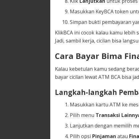
Klik
Lanjutkan
untuk proses
Masukkan KeyBCA token untuk
Simpan bukti pembayaran yan
KlikBCA ini cocok kalau kamu lebih
Jadi, sambil kerja, cicilan bisa lan
Cara Bayar Bima Fi
Kalau kebetulan kamu sedang berada
bayar cicilan lewat ATM BCA bisa jadi
Langkah-langkah Pemb
Masukkan kartu ATM ke mesi
Pilih menu
Transaksi Lainny
Lanjutkan dengan memilih 
Pilih opsi
Pinjaman
atau
Fin