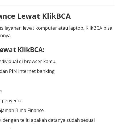
ance Lewat KlikBCA
 layanan lewat komputer atau laptop, KlikBCA bisa
annya:
wat KlikBCA:
ndividual di browser kamu.
an PIN internet banking.
n
.
r penyedia.
jaman Bima Finance.
ek dengan teliti apakah datanya sudah sesuai.