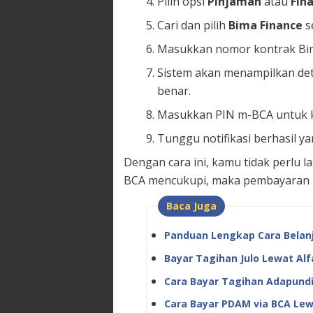
Pilih opsi
Pinjaman
atau
Fin
Cari dan pilih
Bima Finance
s
Masukkan nomor kontrak Bim
Sistem akan menampilkan deta
benar.
Masukkan PIN m-BCA untuk ko
Tunggu notifikasi berhasil ya
Dengan cara ini, kamu tidak perlu l
BCA mencukupi, maka pembayaran l
Baca Juga
Panduan Lengkap Cara Belanj
Bayar Tagihan Julo Lewat Al
Cara Bayar Tagihan Adapundi
Cara Bayar PDAM via BCA Lew