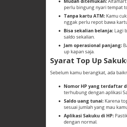
Mudah ditemukan:
Alfamart 
perlu bingung nyari tempat t
Tanpa kartu ATM:
Kamu cuku
nggak perlu repot bawa kartu
Bisa sekalian belanja:
Lagi b
saldo sekalian.
Jam operasional panjang:
Ba
up kapan saja.
Syarat Top Up Sakuk
Sebelum kamu berangkat, ada baikn
Nomor HP yang terdaftar d
terhubung dengan aplikasi S
Saldo uang tunai:
Karena top
sesuai jumlah yang mau kamu 
Aplikasi Sakuku di HP:
Pastik
dengan normal.