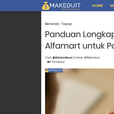
HOME
M
Beranda
›
Topup
Panduan Lengkap
Alfamart untuk 
Oleh:
@AdminKece
|Follow: @Makeduit
0
Pembaca