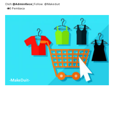
Oleh:
@AdminKece
|Follow: @Makeduit
0
Pembaca