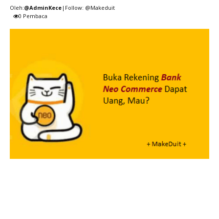
Oleh:
@AdminKece
|Follow: @Makeduit
0
Pembaca