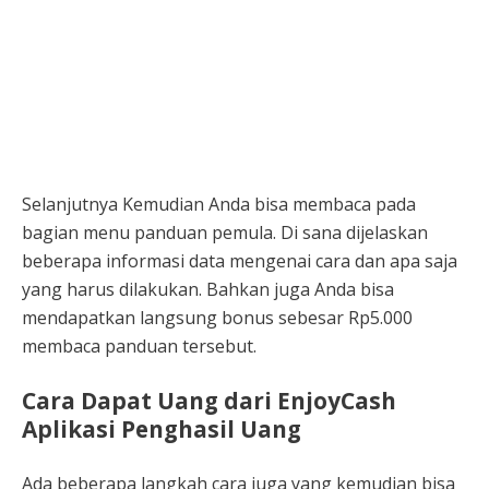
Selanjutnya Kemudian Anda bisa membaca pada
bagian menu panduan pemula. Di sana dijelaskan
beberapa informasi data mengenai cara dan apa saja
yang harus dilakukan. Bahkan juga Anda bisa
mendapatkan langsung bonus sebesar Rp5.000
membaca panduan tersebut.
Cara Dapat Uang dari EnjoyCash
Aplikasi Penghasil Uang
Ada beberapa langkah cara juga yang kemudian bisa