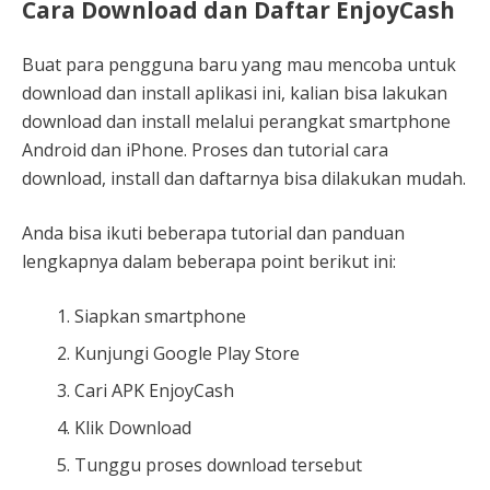
Cara Download dan Daftar EnjoyCash
Buat para pengguna baru yang mau mencoba untuk
download dan install aplikasi ini, kalian bisa lakukan
download dan install melalui perangkat smartphone
Android dan iPhone. Proses dan tutorial cara
download, install dan daftarnya bisa dilakukan mudah.
Anda bisa ikuti beberapa tutorial dan panduan
lengkapnya dalam beberapa point berikut ini:
Siapkan smartphone
Kunjungi Google Play Store
Cari APK EnjoyCash
Klik Download
Tunggu proses download tersebut