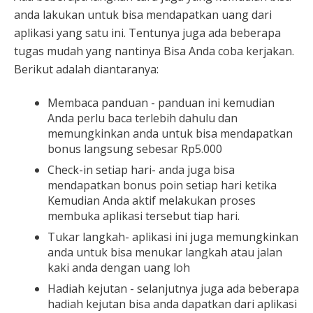
anda lakukan untuk bisa mendapatkan uang dari
aplikasi yang satu ini. Tentunya juga ada beberapa
tugas mudah yang nantinya Bisa Anda coba kerjakan.
Berikut adalah diantaranya:
Membaca panduan - panduan ini kemudian
Anda perlu baca terlebih dahulu dan
memungkinkan anda untuk bisa mendapatkan
bonus langsung sebesar Rp5.000
Check-in setiap hari- anda juga bisa
mendapatkan bonus poin setiap hari ketika
Kemudian Anda aktif melakukan proses
membuka aplikasi tersebut tiap hari.
Tukar langkah- aplikasi ini juga memungkinkan
anda untuk bisa menukar langkah atau jalan
kaki anda dengan uang loh
Hadiah kejutan - selanjutnya juga ada beberapa
hadiah kejutan bisa anda dapatkan dari aplikasi