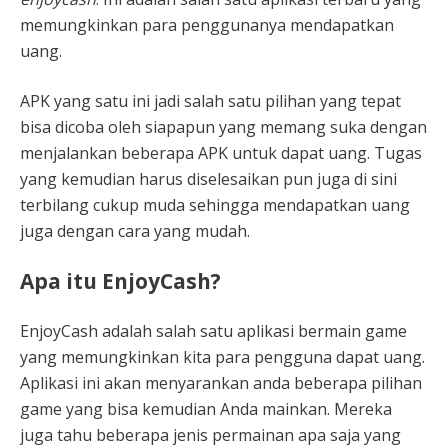
memungkinkan para penggunanya mendapatkan
uang.
APK yang satu ini jadi salah satu pilihan yang tepat
bisa dicoba oleh siapapun yang memang suka dengan
menjalankan beberapa APK untuk dapat uang. Tugas
yang kemudian harus diselesaikan pun juga di sini
terbilang cukup muda sehingga mendapatkan uang
juga dengan cara yang mudah.
Apa itu EnjoyCash?
EnjoyCash adalah salah satu aplikasi bermain game
yang memungkinkan kita para pengguna dapat uang.
Aplikasi ini akan menyarankan anda beberapa pilihan
game yang bisa kemudian Anda mainkan. Mereka
juga tahu beberapa jenis permainan apa saja yang