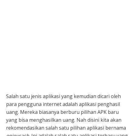
Salah satu jenis aplikasi yang kemudian dicari oleh
para pengguna internet adalah aplikasi penghasil
uang. Mereka biasanya berburu pilihan APK baru
yang bisa menghasilkan uang. Nah disini kita akan
rekomendasikan salah satu pilihan aplikasi bernama
enjoycash
. Ini adalah salah satu aplikasi terbaru yang