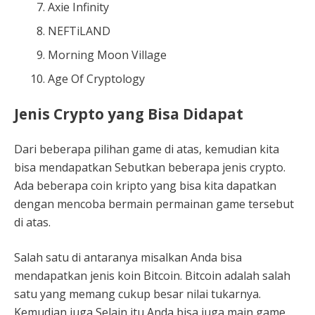
Axie Infinity
NEFTiLAND
Morning Moon Village
Age Of Cryptology
Jenis Crypto yang Bisa Didapat
Dari beberapa pilihan game di atas, kemudian kita
bisa mendapatkan Sebutkan beberapa jenis crypto.
Ada beberapa coin kripto yang bisa kita dapatkan
dengan mencoba bermain permainan game tersebut
di atas.
Salah satu di antaranya misalkan Anda bisa
mendapatkan jenis koin Bitcoin. Bitcoin adalah salah
satu yang memang cukup besar nilai tukarnya.
Kemudian juga Selain itu Anda bisa juga main game