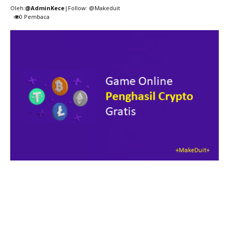
Oleh:
@AdminKece
|Follow: @Makeduit
0
Pembaca