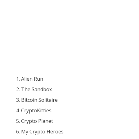
Alien Run
The Sandbox
Bitcoin Solitaire
CryptoKitties
Crypto Planet
My Crypto Heroes