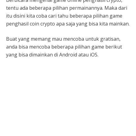
Berbicara mengenai game online penghasil crypto,
tentu ada beberapa pilihan permainannya. Maka dari
itu disini kita coba cari tahu beberapa pilihan game
penghasil coin crypto apa saja yang bisa kita mainkan.
Buat yang memang mau mencoba untuk gratisan,
anda bisa mencoba beberapa pilihan game berikut
yang bisa dimainkan di Android atau iOS.