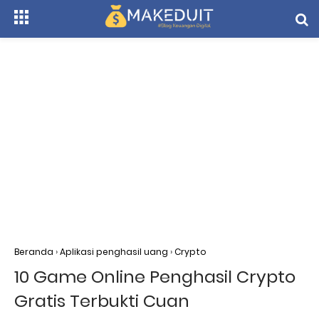
Beranda
›
Aplikasi penghasil uang
›
Crypto
10 Game Online Penghasil Crypto
Gratis Terbukti Cuan