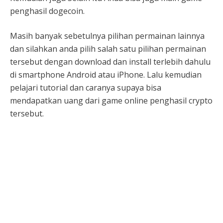
penghasil dogecoin.
Masih banyak sebetulnya pilihan permainan lainnya
dan silahkan anda pilih salah satu pilihan permainan
tersebut dengan download dan install terlebih dahulu
di smartphone Android atau iPhone. Lalu kemudian
pelajari tutorial dan caranya supaya bisa
mendapatkan uang dari game online penghasil crypto
tersebut.