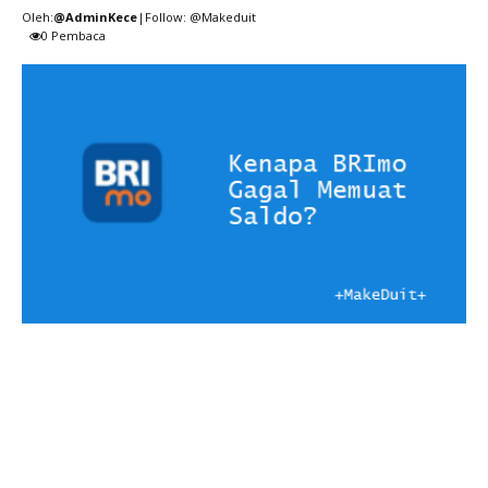
Oleh:
@AdminKece
|Follow: @Makeduit
0
Pembaca