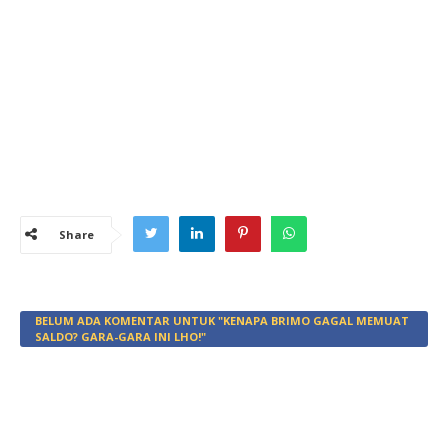
Share
BELUM ADA KOMENTAR UNTUK "KENAPA BRIMO GAGAL MEMUAT
SALDO? GARA-GARA INI LHO!"