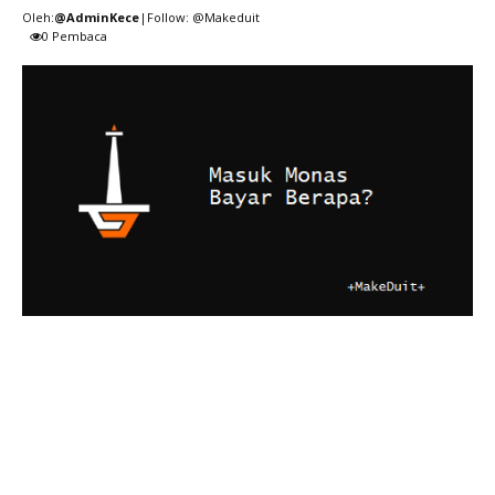
Oleh:
@AdminKece
|Follow: @Makeduit
0
Pembaca