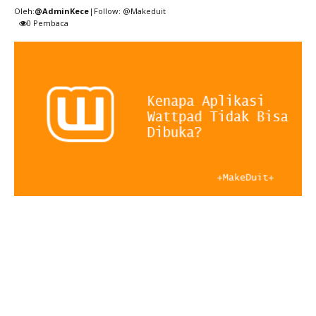
Oleh:
@AdminKece
|Follow: @Makeduit
0
Pembaca