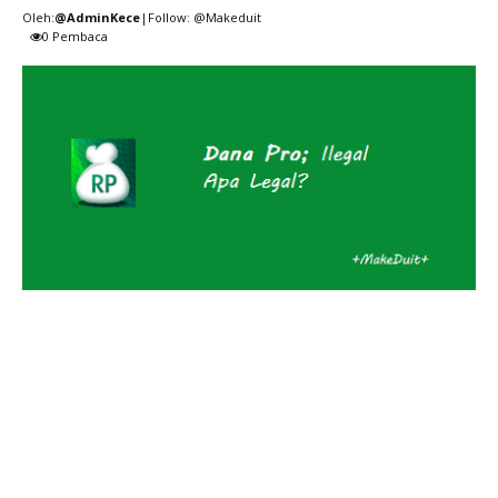
Oleh:
@AdminKece
|Follow: @Makeduit
0
Pembaca