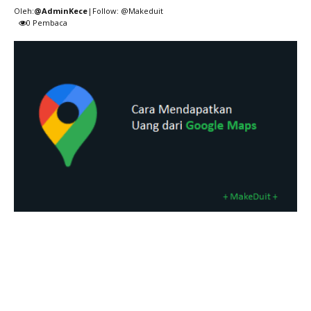
Oleh:
@AdminKece
|Follow: @Makeduit
0
Pembaca