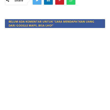
Share
BELUM ADA KOMENTAR UNTUK "CARA MENDAPATKAN UANG
DARI GOOGLE MAPS, BISA LHO!"