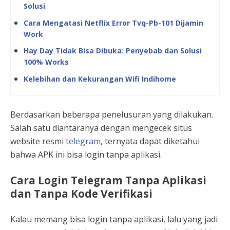
Solusi
Cara Mengatasi Netflix Error Tvq-Pb-101 Dijamin
Work
Hay Day Tidak Bisa Dibuka: Penyebab dan Solusi
100% Works
Kelebihan dan Kekurangan Wifi Indihome
Berdasarkan beberapa penelusuran yang dilakukan.
Salah satu diantaranya dengan mengecek situs
website resmi
telegram
, ternyata dapat diketahui
bahwa APK ini bisa login tanpa aplikasi.
Cara Login Telegram Tanpa Aplikasi
dan Tanpa Kode Verifikasi
Kalau memang bisa login tanpa aplikasi, lalu yang jadi