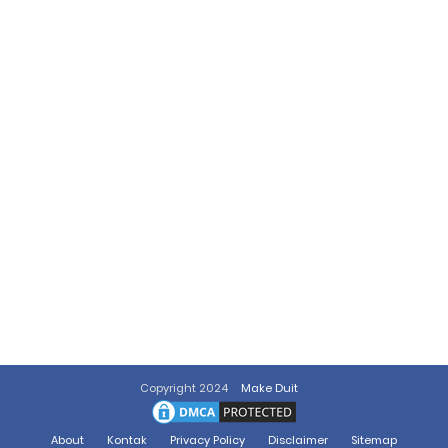
Copyright 2024
Make Duit
About
Kontak
Privacy Policy
Disclaimer
Sitemap