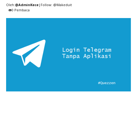
Oleh:
@AdminKece
|Follow: @Makeduit
0
Pembaca