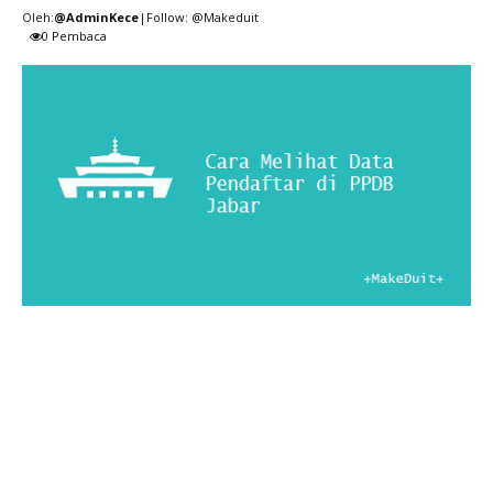
Oleh:
@AdminKece
|Follow: @Makeduit
0
Pembaca