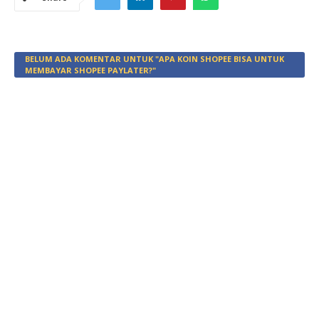
BELUM ADA KOMENTAR UNTUK "APA KOIN SHOPEE BISA UNTUK
MEMBAYAR SHOPEE PAYLATER?"