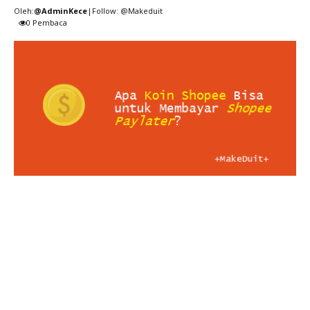
Oleh:
@AdminKece
|Follow: @Makeduit
0
Pembaca